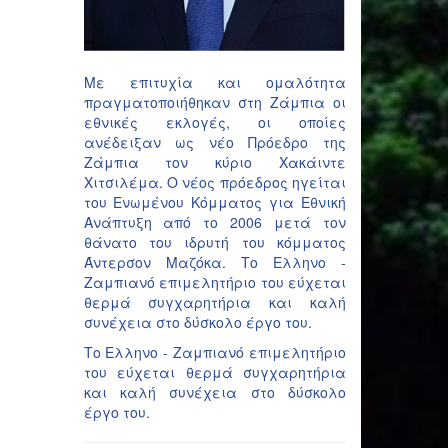
Με επιτυχία και ομαλότητα
πραγματοποιήθηκαν στη Ζάμπια οι
εθνικές εκλογές, οι οποίες
ανέδειξαν ως νέο Πρόεδρο της
Ζάμπια τον κύριο Χακάιντε
Χιτσιλέμα. Ο νέος πρόεδρος ηγείται
του Ενωμένου Κόμματος για Εθνική
Ανάπτυξη από το 2006 μετά τον
θάνατο του ιδρυτή του κόμματος
Άντερσον Μαζόκα. Το Ελληνο -
Ζαμπιανό επιμελητήριο του εύχεται
θερμά συγχαρητήρια και καλή
συνέχεια στο δύσκολο έργο του.
Το Ελληνο - Ζαμπιανό επιμελητήριο
του εύχεται θερμά συγχαρητήρια
και καλή συνέχεια στο δύσκολο
έργο του.