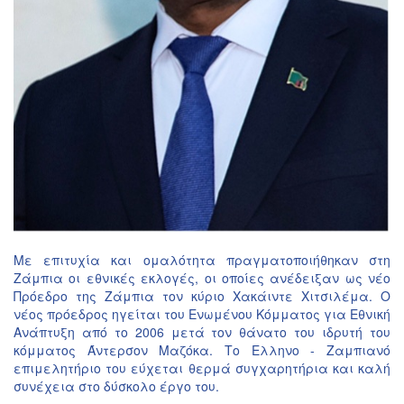
Με επιτυχία και ομαλότητα πραγματοποιήθηκαν στη
Ζάμπια οι εθνικές εκλογές, οι οποίες ανέδειξαν ως νέο
Πρόεδρο της Ζάμπια τον κύριο Χακάιντε Χιτσιλέμα. Ο
νέος πρόεδρος ηγείται του Ενωμένου Κόμματος για Εθνική
Ανάπτυξη από το 2006 μετά τον θάνατο του ιδρυτή του
κόμματος Άντερσον Μαζόκα. Το Ελληνο - Ζαμπιανό
επιμελητήριο του εύχεται θερμά συγχαρητήρια και καλή
συνέχεια στο δύσκολο έργο του.