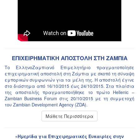
ΕΠΙΧΕΙΡΗΜΑΤΙΚΗ ΑΠΟΣΤΟΛΗ ΣΤΗ ΖΑΜΠΙΑ
Το ΕλληνοΖαμπιανό Επιμελητήριο πραγματοποίησε
επιχειρηματική αποστολή στη Ζάμπια με σκοπό τη σύναψη
εμπορικών συμφωνιών για τα μέλη της. Η αποστολή έγινε
στο διάστημα από 16/10/2015 έως 24/10/2015. Στα πλαίσια
της αποστολής πραγματοποιήθηκε το πρώτο Hellenic –
Zambian Business Forum στις 20/10/2015 με τη συμμετοχή
του Zambian Development Agency (ZDA).
Μάθετε Περισσότερα
«Ημερίδα για Επιχειρηματικές Ευκαιρίες στην