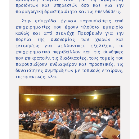
προϊόντων και υπηρεσιών όσο και για την
παραγωγική δραστηριότητα και τις επενδύσεις.
Στην εσπερίδα έγιναν παρουσιάσεις από
επιχειρηματίες που έχουν πλούσια εμπειρία
καθώς και από στελέχη Πρεσβειών για την
πορεία της οικονομίας των χωρών και
εκτιμήσεις για μελλοντικές εξελίξεις, το
επιχειρηματικό περιβάλλον και τις συνθήκες
που επικρατούν, τις διαδικασίες, τους τομείς που
παρουσιάζουν ενδιαφέρον και προοπτικές, τις
δυνατότητες συμπράξεων με τοπικούς εταίρους,
τις πρακτικές, κλπ.