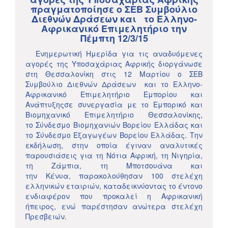
πραγματοποίησε ο ΣΕΒ Συμβούλιο
Διεθνών Δράσεων και το Ελληνο-
Αφρικανικό Επιμελητήριο την
Πέμπτη 12/3/15
Eνημερωτική Ημερίδα για τις αναδυόμενες
αγορές της Υποσαχάριας Αφρικής διοργάνωσε
στη Θεσσαλονίκη στις 12 Μαρτίου ο ΣΕΒ
Συμβούλιο Διεθνών Δράσεων και το Ελληνο-
Αφρικανικό Επιμελητήριο Εμπορίου και
Ανάπτυξηςσε συνεργασία με το Εμπορικό και
Βιομηχανικό Επιμελητήριο Θεσσαλονίκης,
το Σύνδεσμο Βιομηχανιών Βορείου Ελλάδας και
το Σύνδεσμο Εξαγωγέων Βορείου Ελλάδας. Την
εκδήλωση, στην οποία έγιναν αναλυτικές
παρουσιάσεις για τη Νότια Αφρική, τη Νιγηρία,
τη Ζάμπια, τη Mποτσουάνα και
την Κένυα, παρακολούθησαν 100 στελέχη
ελληνικών εταιριών, καταδεικνύοντας το έντονο
ενδιαφέρον που προκαλεί η Αφρικανική
ήπειρος, ενώ παρέστησαν ανώτερα στελέχη
Πρεσβειών.