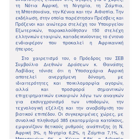
τη Νότια Αφρική, τη Νιγηρία, τη Ζάμπια,
τη Mποτσουάνα, την Κένυα και την Αιθιοπία. Την
εκδήλωση, στην οποία παρέστησαν Πρέσβεις και
Πρόξενοι και ανώτερα στελέχη του Υπουργείου
Εξωτερικών, παρακολούθησαν 150 στελέχη
ελληνικών εταιριών, καταδεικνύοντας το έντονο
ενδιαφέρον που προκαλεί η Αφρικανική
ήπειρος.
Στο χαιρετισμό του, ο Πρόεδρος του ΣΕΒ
Συμβούλιο Διεθνών Δράσεων κ. Θανάσης
Λαβίδας τόνισε ότι η Υποσαχάρια Αφρική
αποτελεί ανερχόμενη δύναμη, με
ιδιαιτερότητες και ποικιλομορφία αγορών,
αλλά και προσφορά σημαντικών
επιχειρηματικών ευκαιριών λόγω των αναγκών
για εκσυγχρονισμό των υποδομών, την
τεχνολογική εξέλιξη και την αναβάθμιση του
βιοτικού επιπέδου. Οι συγκεκριμένες χώρες, με
συνολικό πληθυσμό 385 εκατομμύρια κατοίκους,
εμφανίζουν θετικούς ρυθμούς ανάπτυξης (η Ν.
Αφρική 3%, η Νιγηρία 6,2%, η Ζάμπια 7,1%, η
Μποτσουάνα 6%, η Κένυα 5,5%, η Αιθιοπία