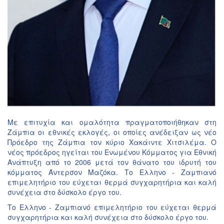
Με επιτυχία και ομαλότητα πραγματοποιήθηκαν στη
Ζάμπια οι εθνικές εκλογές, οι οποίες ανέδειξαν ως νέο
Πρόεδρο της Ζάμπια τον κύριο Χακάιντε Χιτσιλέμα. Ο
νέος πρόεδρος ηγείται του Ενωμένου Κόμματος για Εθνική
Ανάπτυξη από το 2006 μετά τον θάνατο του ιδρυτή του
κόμματος Άντερσον Μαζόκα. Το Ελληνο - Ζαμπιανό
επιμελητήριο του εύχεται θερμά συγχαρητήρια και καλή
συνέχεια στο δύσκολο έργο του.
Το Ελληνο - Ζαμπιανό επιμελητήριο του εύχεται θερμά
συγχαρητήρια και καλή συνέχεια στο δύσκολο έργο του.